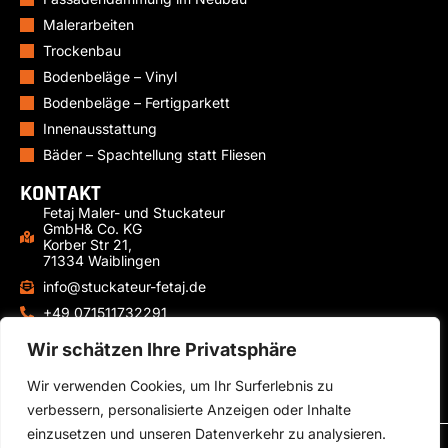
Malerarbeiten
Trockenbau
Bodenbeläge – Vinyl
Bodenbeläge – Fertigparkett
Innenausstattung
Bäder – Spachtellung statt Fliesen
KONTAKT
Fetaj Maler- und Stuckateur
GmbH& Co. KG
Korber Str 21,
71334 Waiblingen
info@stuckateur-fetaj.de
+49 071511732291
+49 15771491238
Wir schätzen Ihre Privatsphäre
Mo-Fr: 07:00 – 17:00 Uhr
Wir verwenden Cookies, um Ihr Surferlebnis zu
verbessern, personalisierte Anzeigen oder Inhalte
einzusetzen und unseren Datenverkehr zu analysieren.
© Fetaj Maler- und Stuckateur GmbH & Co. KG – Alle Rechte