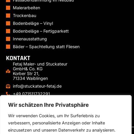
Malerarbeiten
Trockenbau
Bodenbeläge – Vinyl
Bodenbeläge – Fertigparkett
Innenausstattung
Bäder – Spachtellung statt Fliesen
KONTAKT
Fetaj Maler- und Stuckateur
GmbH& Co. KG
Korber Str 21,
71334 Waiblingen
info@stuckateur-fetaj.de
+49 071511732291
+49 15771491238
Wir schätzen Ihre Privatsphäre
Mo-Fr: 07:00 – 17:00 Uhr
Wir verwenden Cookies, um Ihr Surferlebnis zu
verbessern, personalisierte Anzeigen oder Inhalte
einzusetzen und unseren Datenverkehr zu analysieren.
© Fetaj Maler- und Stuckateur GmbH & Co. KG – Alle Rechte