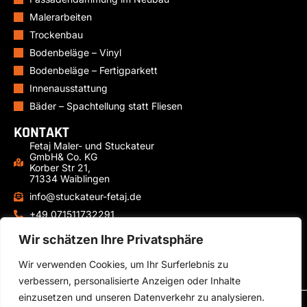
Malerarbeiten
Trockenbau
Bodenbeläge – Vinyl
Bodenbeläge – Fertigparkett
Innenausstattung
Bäder – Spachtellung statt Fliesen
KONTAKT
Fetaj Maler- und Stuckateur
GmbH& Co. KG
Korber Str 21,
71334 Waiblingen
info@stuckateur-fetaj.de
+49 071511732291
+49 15771491238
Wir schätzen Ihre Privatsphäre
Mo-Fr: 07:00 – 17:00 Uhr
Wir verwenden Cookies, um Ihr Surferlebnis zu
verbessern, personalisierte Anzeigen oder Inhalte
einzusetzen und unseren Datenverkehr zu analysieren.
© Fetaj Maler- und Stuckateur GmbH & Co. KG – Alle Rechte