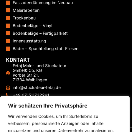
Fassadendämmung im Neubau
Malerarbeiten
Trockenbau
Bodenbeläge – Vinyl
Bodenbeläge – Fertigparkett
Innenausstattung
Bäder – Spachtellung statt Fliesen
KONTAKT
Fetaj Maler- und Stuckateur
GmbH& Co. KG
Korber Str 21,
71334 Waiblingen
info@stuckateur-fetaj.de
+49 071511732291
+49 15771491238
Wir schätzen Ihre Privatsphäre
Mo-Fr: 07:00 – 17:00 Uhr
Wir verwenden Cookies, um Ihr Surferlebnis zu
verbessern, personalisierte Anzeigen oder Inhalte
einzusetzen und unseren Datenverkehr zu analysieren.