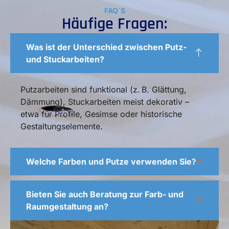
FAQ´S
Häufige Fragen:
Was ist der Unterschied zwischen Putz-
und Stuckarbeiten?
Putzarbeiten sind funktional (z. B. Glättung,
Dämmung), Stuckarbeiten meist dekorativ –
etwa für Profile, Gesimse oder historische
Gestaltungselemente.
Welche Farben und Putze verwenden Sie?
Bieten Sie auch Beratung zur Farb- und
Raumgestaltung an?